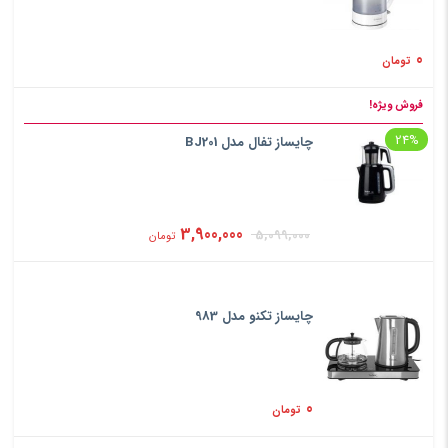
0
تومان
فروش ویژه!
24%
چایساز تفال مدل BJ201
3,900,000
5,099,000
تومان
چایساز تکنو مدل 983
0
تومان