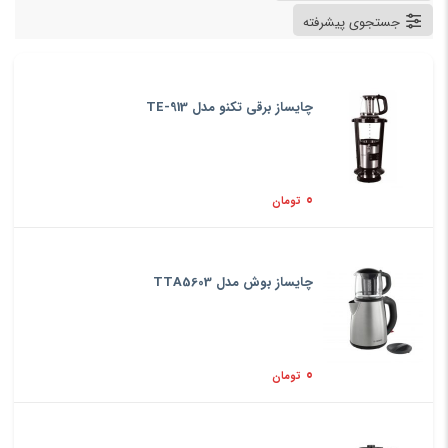
جستجوی پیشرفته
چایساز برقی تکنو مدل TE-913
0
تومان
چایساز بوش مدل TTA5603
0
تومان