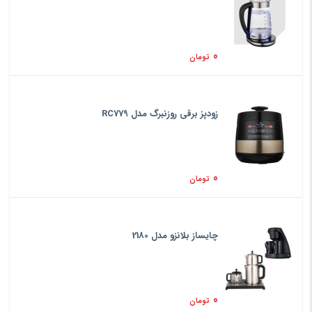
0
تومان
زودپز برقی روزنبرگ مدل RC779
0
تومان
چایساز بلانزو مدل 2180
0
تومان