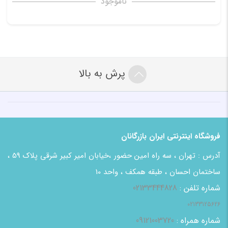
ناموجود
پرش به بالا
فروشگاه اینترنتی ایران بازرگانان
آدرس : تهران ، سه راه امین حضور ،خیابان امیر کبیر شرقی پلاک 59 ،
ساختمان احسان ، طبقه همکف ، واحد 10
شماره تلفن :
02133444828
02133125626
شماره همراه :
09121003720