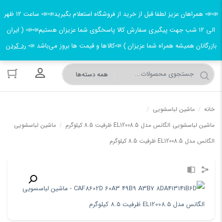
📣📣 همراهان عزیز لطفا قبل از خرید از فروشگاه استعلام بگیرید📣📣 ساعت ۱۲ ظهر
الی ۱۲ شب جهت پیگیری سفارش کالا پاسخگوی شما عزیزان هستیم📣📣 ( ایران
بازرگانان همیشه همراه شما عزیزان ) 📣کالاها و قیمت ها بروز می‌باشد 📣
رد کردن
ورود به حسا
خانه
/
ماشین لباسشویی
/
ماشین لباسشویی الگانس مدل EL12008.5 ظرفیت 8.5 کیلوگرم
/
ماشین لباسشویی
الگانس مدل EL12008.5 ظرفیت 8.5 کیلوگرم