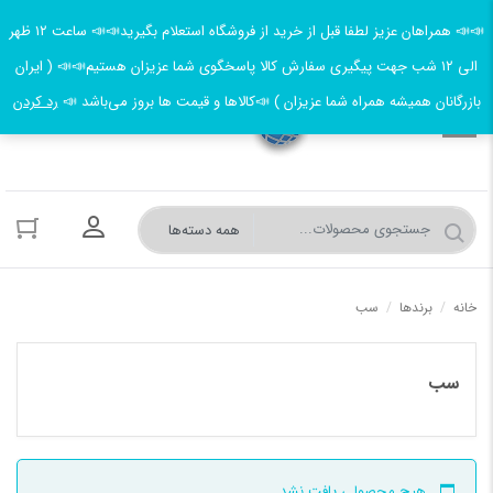
📣📣 همراهان عزیز لطفا قبل از خرید از فروشگاه استعلام بگیرید📣📣 ساعت ۱۲ ظهر
الی ۱۲ شب جهت پیگیری سفارش کالا پاسخگوی شما عزیزان هستیم📣📣 ( ایران
بازرگانان همیشه همراه شما عزیزان ) 📣کالاها و قیمت ها بروز می‌باشد 📣
رد کردن
ورود به حسا
خانه
/
برندها
/
سب
سب
هیچ محصولی یافت نشد.