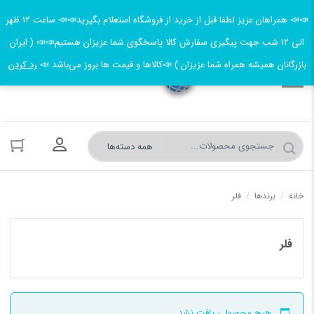
📣📣 همراهان عزیز لطفا قبل از خرید از فروشگاه استعلام بگیرید📣📣 ساعت ۱۲ ظهر
الی ۱۲ شب جهت پیگیری سفارش کالا پاسخگوی شما عزیزان هستیم📣📣 ( ایران
بازرگانان همیشه همراه شما عزیزان ) 📣کالاها و قیمت ها بروز می‌باشد 📣
رد کردن
ورود به حسا
خانه
/
برندها
/
فلر
فلر
هیچ محصولی یافت نشد.