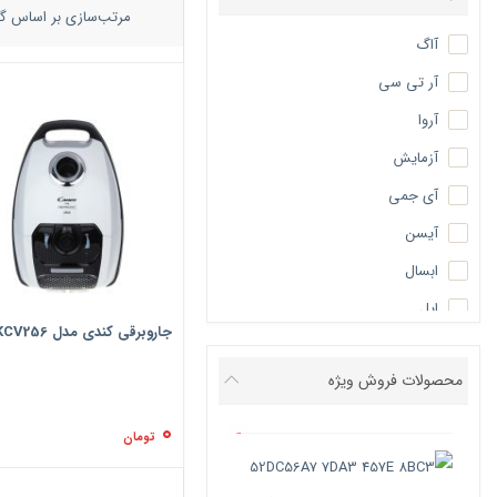
مرتب‌سازی بر اساس گر
آاگ
آر تی سی
آروا
آزمایش
آی جمی
آیسن
ابسال
اپل
جاروبرقی کندی مدل KCV256
اس جی
محصولات فروش ویژه
استارک
اسمگ
0
تومان
اسنوا