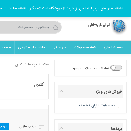
حساب کاربری
قوانین فروشگاه
نصب محصولات
تماس با ما
📣📣 همراهان عزیز لطفا قبل از خرید از فروشگاه استعلام بگیرید📣📣 ساعت ۱۲ ظهر الی ۱۲ شب جهت پیگیری سفارش کالا پاسخگوی شما عزیزان هستیم📣📣 ( ایران بازرگانان همیشه همراه شما عزیزان ) 📣کالاها و قیمت ها بروز می‌باشد 📣
صفحه اصلی
همه محصولات
جاروبرقی
ماشین لباسشویی
ماشین 
خانه
/
برندها
/
کندی
نمایش محصولات موجود
کندی
فروش‌های ویژه
محصولات دارای تخفیف
مرتب
برندها